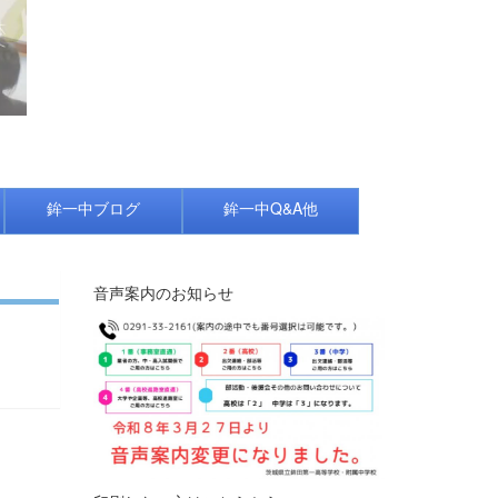
鉾一中ブログ
鉾一中Q&A他
音声案内のお知らせ