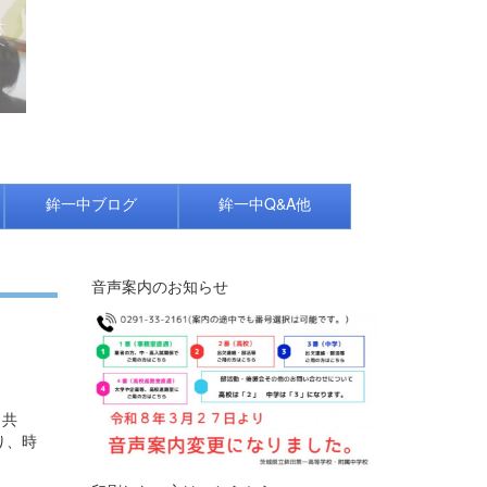
鉾一中ブログ
鉾一中Q&A他
音声案内のお知らせ
と共
り、時