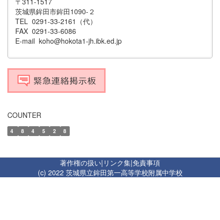
〒311-1517
茨城県鉾田市鉾田1090-２
TEL 0291-33-2161（代）
FAX 0291-33-6086
E-mail koho@hokota1-jh.ibk.ed.jp
COUNTER
4
8
4
5
2
8
著作権の扱い
|
リンク集
|
免責事項
(c) 2022 茨城県立鉾田第一高等学校附属中学校