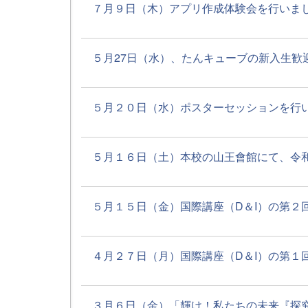
７月９日（木）アプリ作成体験会を行いました
５月27日（水）、たんキューブの新入生歓迎会
５月２０日（水）ポスターセッションを行いま
５月１６日（土）本校の山王會館にて、令和８
５月１５日（金）国際講座（D＆I）の第２回を
４月２７日（月）国際講座（D＆I）の第１回を
３月６日（金）「輝け！私たちの未来『探究プ